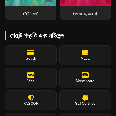
CQ9 স্লট
মিশরের রহস্যের বই
পেমেন্ট পদ্ধতি এবং লাইসেন্স
Gcash
Maya
Visa
Mastercard
PAGCOR
GLI Certified