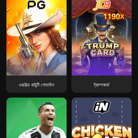
ওয়াইল্ড বাউন্টি শোডাউন
ট্রাম্পকার্ড