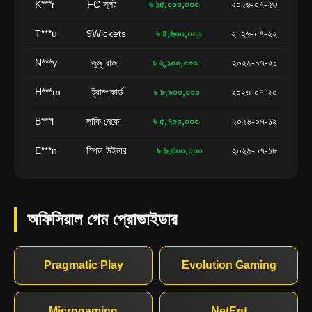
K***r
FC স্লট
৳ ১৫,০০০,০০০
২০২৬-০৭-২৩
T***u
9Wickets
৳ ৪,৬০০,০০০
২০২৬-০৭-২২
N***y
জুজু রাজা
৳ ২,১০০,০০০
২০২৬-০৭-২১
H***m
ট্রাম্পকার্ড
৳ ৮,৯০০,০০০
২০২৬-০৭-২০
B***l
লাকি নেকো
৳ ৫,৭০০,০০০
২০২৬-০৭-১৯
E***n
স্পিড উইনার
৳ ৬,৩০০,০০০
২০২৬-০৭-১৮
অফিসিয়াল গেম প্রোভাইডার
Pragmatic Play
Evolution Gaming
Microgaming
NetEnt