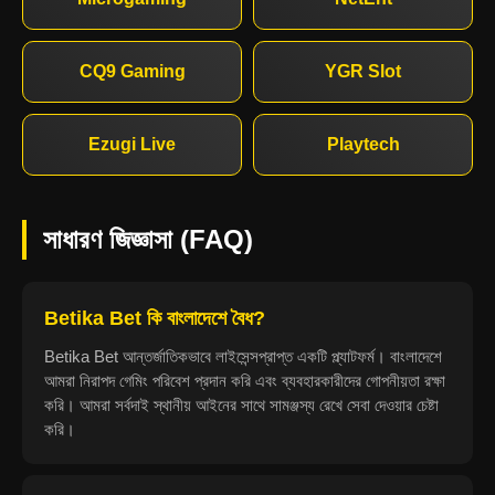
CQ9 Gaming
YGR Slot
Ezugi Live
Playtech
সাধারণ জিজ্ঞাসা (FAQ)
Betika Bet কি বাংলাদেশে বৈধ?
Betika Bet আন্তর্জাতিকভাবে লাইসেন্সপ্রাপ্ত একটি প্ল্যাটফর্ম। বাংলাদেশে
আমরা নিরাপদ গেমিং পরিবেশ প্রদান করি এবং ব্যবহারকারীদের গোপনীয়তা রক্ষা
করি। আমরা সর্বদাই স্থানীয় আইনের সাথে সামঞ্জস্য রেখে সেবা দেওয়ার চেষ্টা
করি।