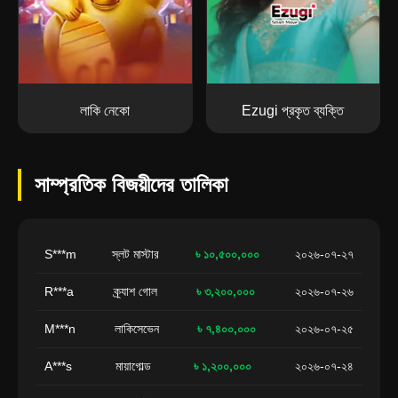
লাকি নেকো
Ezugi প্রকৃত ব্যক্তি
সাম্প্রতিক বিজয়ীদের তালিকা
S***m
স্লট মাস্টার
৳ ১০,৫০০,০০০
২০২৬-০৭-২৭
R***a
ক্র্যাশ গোল
৳ ৩,২০০,০০০
২০২৬-০৭-২৬
M***n
লাকিসেভেন
৳ ৭,৪০০,০০০
২০২৬-০৭-২৫
A***s
মায়াগোল্ড
৳ ১,২০০,০০০
২০২৬-০৭-২৪