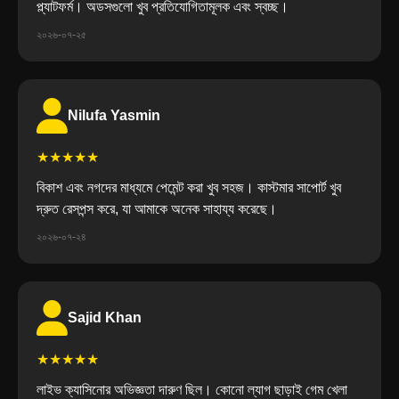
প্ল্যাটফর্ম। অডসগুলো খুব প্রতিযোগিতামূলক এবং স্বচ্ছ।
২০২৬-০৭-২৫
Nilufa Yasmin
★★★★★
বিকাশ এবং নগদের মাধ্যমে পেমেন্ট করা খুব সহজ। কাস্টমার সাপোর্ট খুব
দ্রুত রেসপন্স করে, যা আমাকে অনেক সাহায্য করেছে।
২০২৬-০৭-২৪
Sajid Khan
★★★★★
লাইভ ক্যাসিনোর অভিজ্ঞতা দারুণ ছিল। কোনো ল্যাগ ছাড়াই গেম খেলা