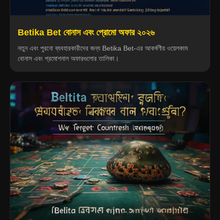
Betika Bet বোনাস এবং প্রোমো অফার ২০২৬
নতুন এবং পুরনো ব্যবহারকারীদের জন্য Betika Bet-এর আকর্ষণীয় ওয়েলকাম
বোনাস এবং প্রমোশনাল অফারগুলোর তালিকা।