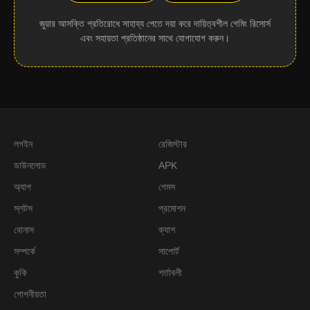
জুয়ার আসক্তি প্রতিরোধে সাহায্য পেতে দয়া করে দায়িত্বশীল গেমিং রিসোর্স
এবং সহায়তা প্রতিষ্ঠানের সাথে যোগাযোগ করুন।
লগইন
রেজিস্টার
ডাউনলোড
APK
অ্যাপ
গেমস
স্লটস
প্রমোশন
বোনাস
ক্যাশ
সম্পর্কে
সাপোর্ট
কুকি
শর্তাবলী
গোপনীয়তা