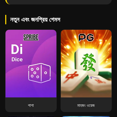
নতুন এবং জনপ্রিয় গেমস
পাশা
মাহজং ওয়েজ