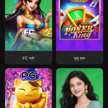
FC স্লট
জুজু রাজা